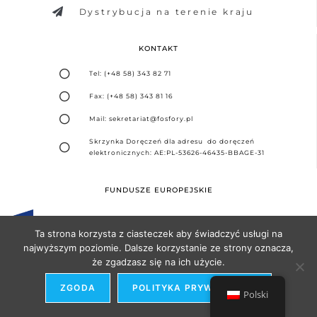
Dystrybucja na terenie kraju
KONTAKT
Tel: (+48 58) 343 82 71
Fax: (+48 58) 343 81 16
Mail: sekretariat@fosfory.pl
Skrzynka Doręczeń dla adresu do doręczeń
elektronicznych: AE:PL-53626-46435-BBAGE-31
FUNDUSZE EUROPEJSKIE
Ta strona korzysta z ciasteczek aby świadczyć usługi na
najwyższym poziomie. Dalsze korzystanie ze strony oznacza,
że zgadzasz się na ich użycie.
Projekt i realizacja -
Agencja Seo Partner
ZGODA
POLITYKA PRYWATNOŚCI
Polski