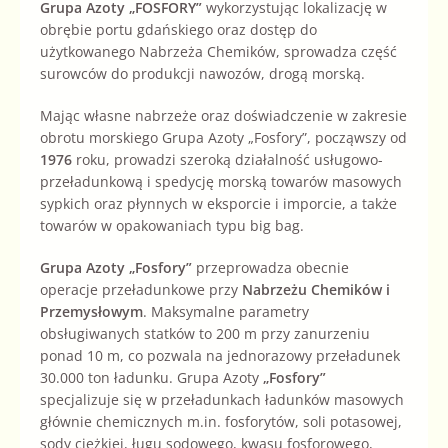
Grupa Azoty „FOSFORY”
wykorzystując lokalizację w
obrębie portu gdańskiego oraz dostęp do
użytkowanego Nabrzeża Chemików, sprowadza część
surowców do produkcji nawozów, drogą morską.
Mając własne nabrzeże oraz doświadczenie w zakresie
obrotu morskiego Grupa Azoty „Fosfory”, począwszy od
1976
roku, prowadzi szeroką działalność usługowo-
przeładunkową i spedycję morską towarów masowych
sypkich oraz płynnych w eksporcie i imporcie, a także
towarów w opakowaniach typu big bag.
Grupa Azoty „Fosfory”
przeprowadza obecnie
operacje przeładunkowe przy
Nabrzeżu Chemików i
Przemysłowym
. Maksymalne parametry
obsługiwanych statków to 200 m przy zanurzeniu
ponad 10 m, co pozwala na jednorazowy przeładunek
30.000 ton ładunku. Grupa Azoty
„Fosfory”
specjalizuje się w przeładunkach ładunków masowych
głównie chemicznych m.in. fosforytów, soli potasowej,
sody ciężkiej, ługu sodowego, kwasu fosforowego,