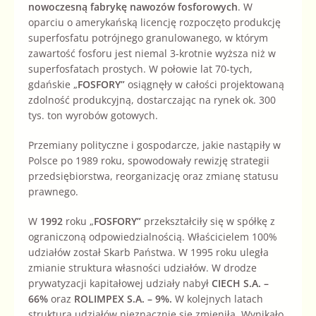
nowoczesną fabrykę nawozów fosforowych
. W
oparciu o amerykańską licencję rozpoczęto produkcję
superfosfatu potrójnego granulowanego, w którym
zawartość fosforu jest niemal 3-krotnie wyższa niż w
superfosfatach prostych. W połowie lat 70-tych,
gdańskie „
FOSFORY”
osiągnęły w całości projektowaną
zdolność produkcyjną, dostarczając na rynek ok. 300
tys. ton wyrobów gotowych.
Przemiany polityczne i gospodarcze, jakie nastąpiły w
Polsce po 1989 roku, spowodowały rewizję strategii
przedsiębiorstwa, reorganizację oraz zmianę statusu
prawnego.
W
1992
roku „
FOSFORY”
przekształciły się w spółkę z
ograniczoną odpowiedzialnością. Właścicielem 100%
udziałów został Skarb Państwa. W 1995 roku uległa
zmianie struktura własności udziałów. W drodze
prywatyzacji kapitałowej udziały nabył
CIECH S.A. –
66%
oraz
ROLIMPEX S.A. – 9%.
W kolejnych latach
struktura udziałów nieznacznie się zmieniła. Wynikało