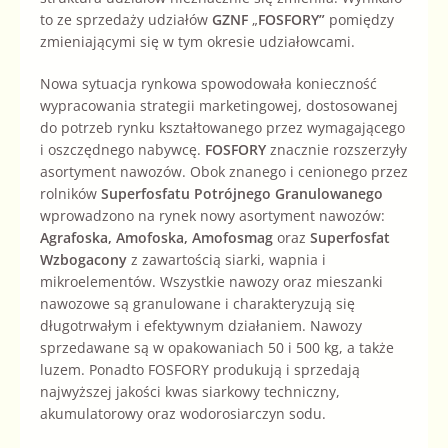
to ze sprzedaży udziałów
GZNF
„
FOSFORY”
pomiędzy
zmieniającymi się w tym okresie udziałowcami.
Nowa sytuacja rynkowa spowodowała konieczność
wypracowania strategii marketingowej, dostosowanej
do potrzeb rynku kształtowanego przez wymagającego
i oszczędnego nabywcę.
FOSFORY
znacznie rozszerzyły
asortyment nawozów. Obok znanego i cenionego przez
rolników
Superfosfatu Potrójnego Granulowanego
wprowadzono na rynek nowy asortyment nawozów:
Agrafoska, Amofoska, Amofosmag
oraz
Superfosfat
Wzbogacony
z zawartością siarki, wapnia i
mikroelementów. Wszystkie nawozy oraz mieszanki
nawozowe są granulowane i charakteryzują się
długotrwałym i efektywnym działaniem. Nawozy
sprzedawane są w opakowaniach 50 i 500 kg, a także
luzem. Ponadto FOSFORY produkują i sprzedają
najwyższej jakości kwas siarkowy techniczny,
akumulatorowy oraz wodorosiarczyn sodu.