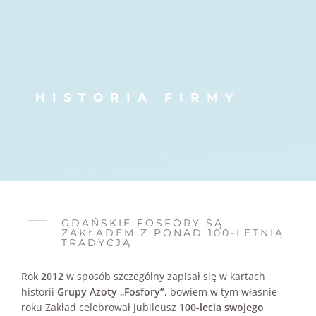
HISTORIA FIRMY
GDAŃSKIE FOSFORY SĄ
ZAKŁADEM Z PONAD 100-LETNIĄ
TRADYCJĄ
Rok
2012
w sposób szczególny zapisał się w kartach
historii
Grupy Azoty „Fosfory”
, bowiem w tym właśnie
roku Zakład celebrował jubileusz
100-lecia swojego