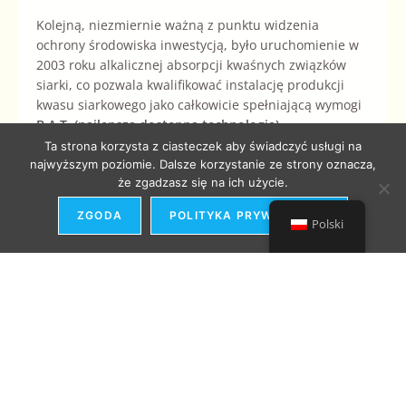
Kolejną, niezmiernie ważną z punktu widzenia
ochrony środowiska inwestycją, było uruchomienie w
2003 roku alkalicznej absorpcji kwaśnych związków
siarki, co pozwala kwalifikować instalację produkcji
kwasu siarkowego jako całkowicie spełniającą wymogi
B.A.T. (najlepsza dostępna technologia).
Ta strona korzysta z ciasteczek aby świadczyć usługi na
W 2005 roku Nabrzeże Chemików zostało
najwyższym poziomie. Dalsze korzystanie ze strony oznacza,
rozbudowane o część przeznaczoną do obsługi
że zgadzasz się na ich użycie.
ładunków płynnych. Pozwoliło to na zwiększenie
ZGODA
POLITYKA PRYWATNOŚCI
możliwości przeładunkowych oraz elastyczności w
Polski
operowaniu zarówno ładunkami płynnymi jak i
sypkimi.
Znaczącym faktem, którego pozytywne skutki już są
widoczne, było w kwietniu
2011
roku formalne
zakończenie procesu przejęcia
GZNF
przez
Zakłady
Azotowe „Puławy” S.A.
– lidera polskiego przemysłu
nawozowo-chemicznego.
Zakłady Azotowe „Puławy”
S.A.
nabyły 89,46 proc. kapitału zakładowego
GZNF