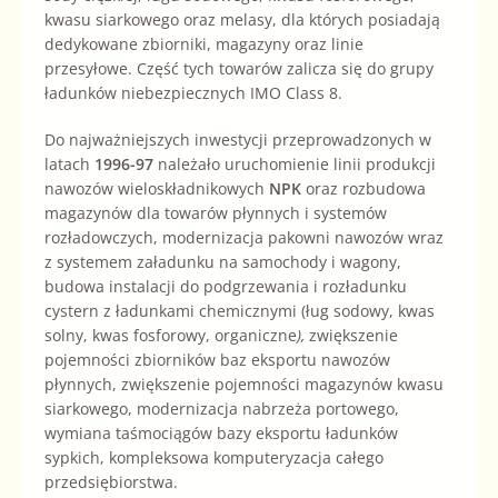
kwasu siarkowego oraz melasy, dla których posiadają
dedykowane zbiorniki, magazyny oraz linie
przesyłowe. Część tych towarów zalicza się do grupy
ładunków niebezpiecznych
IMO Class 8.
Do najważniejszych inwestycji przeprowadzonych w
latach
1996-97
należało uruchomienie linii produkcji
nawozów wieloskładnikowych
NPK
oraz rozbudowa
magazynów dla towarów płynnych i systemów
rozładowczych, modernizacja pakowni nawozów wraz
z systemem załadunku na samochody i wagony,
budowa instalacji do podgrzewania i rozładunku
cystern z ładunkami chemicznymi (ług sodowy, kwas
solny, kwas fosforowy, organiczne
),
zwiększenie
pojemności zbiorników baz eksportu nawozów
płynnych, zwiększenie pojemności magazynów kwasu
siarkowego, modernizacja nabrzeża portowego,
wymiana taśmociągów bazy eksportu ładunków
sypkich, kompleksowa komputeryzacja całego
przedsiębiorstwa.