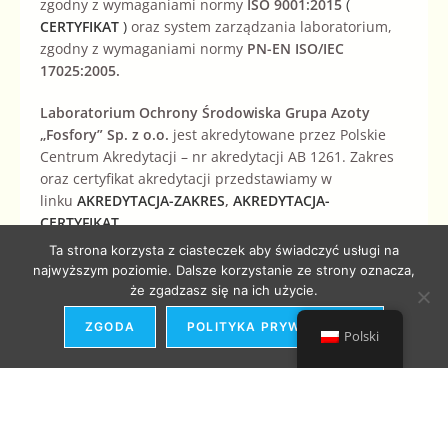
zgodny z wymaganiami normy
ISO 9001:2015
(
CERTYFIKAT
)
oraz system zarządzania laboratorium,
zgodny z wymaganiami normy
PN-EN ISO/IEC
17025:2005.
Laboratorium Ochrony Środowiska Grupa Azoty
„Fosfory” Sp. z o.o.
jest akredytowane przez Polskie
Centrum Akredytacji – nr akredytacji AB 1261. Zakres
oraz certyfikat akredytacji przedstawiamy w
linku
AKREDYTACJA-ZAKRES
,
AKREDYTACJA-
CERTYFIKAT
.
Ta strona korzysta z ciasteczek aby świadczyć usługi na
Polityka energetyczna Grupa Azoty „Fosfory” Sp. z o.o.
najwyższym poziomie. Dalsze korzystanie ze strony oznacza,
że zgadzasz się na ich użycie.
ZGODA
POLITYKA PRYWATNOŚCI
Polski