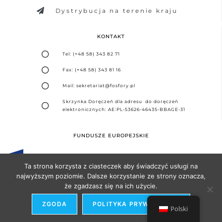
Dystrybucja na terenie kraju
KONTAKT
Tel: (+48 58) 343 82 71
Fax: (+48 58) 343 81 16
Mail: sekretariat@fosfory.pl
Skrzynka Doręczeń dla adresu do doręczeń
elektronicznych: AE:PL-53626-46435-BBAGE-31
FUNDUSZE EUROPEJSKIE
Ta strona korzysta z ciasteczek aby świadczyć usługi na
najwyższym poziomie. Dalsze korzystanie ze strony oznacza,
że zgadzasz się na ich użycie.
Projekt i realizacja -
Agencja Seo Partner
ZGODA
POLITYKA PRYWATNOŚCI
Polski