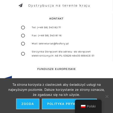
Dystrybucja na terenie kraju
KONTAKT
Tel: (+48 58) 343 82 71
Fax: (+48 58) 343 81 16
Mail: sekretariat@fosfory.pl
Skrzynka Doręczeń dla adresu do doręczeń
elektronicznych: AE:PL-53626-46435-BBAGE-31
FUNDUSZE EUROPEJSKIE
Ta strona korzysta z ciasteczek aby świadczyć usługi na
najwyższym poziomie. Dalsze korzystanie ze strony oznacza,
że zgadzasz się na ich użycie.
Projekt i realizacja -
Agencja Seo Partner
ZGODA
POLITYKA PRYWATNOŚCI
Polski