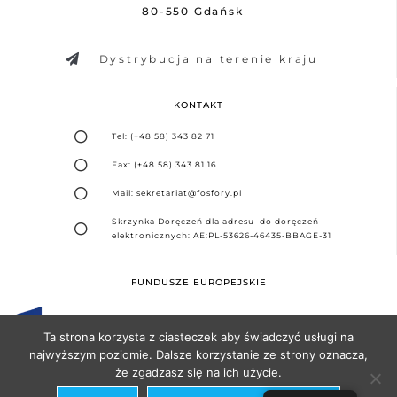
80-550 Gdańsk
Dystrybucja na terenie kraju
KONTAKT
Tel: (+48 58) 343 82 71
Fax: (+48 58) 343 81 16
Mail: sekretariat@fosfory.pl
Skrzynka Doręczeń dla adresu do doręczeń
elektronicznych: AE:PL-53626-46435-BBAGE-31
FUNDUSZE EUROPEJSKIE
Ta strona korzysta z ciasteczek aby świadczyć usługi na
najwyższym poziomie. Dalsze korzystanie ze strony oznacza,
że zgadzasz się na ich użycie.
Projekt i realizacja -
Agencja Seo Partner