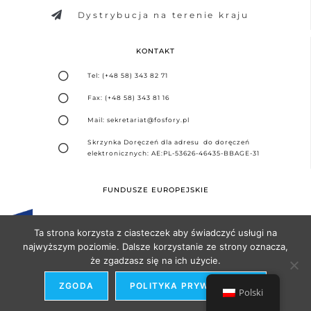
Dystrybucja na terenie kraju
KONTAKT
Tel: (+48 58) 343 82 71
Fax: (+48 58) 343 81 16
Mail: sekretariat@fosfory.pl
Skrzynka Doręczeń dla adresu do doręczeń
elektronicznych: AE:PL-53626-46435-BBAGE-31
FUNDUSZE EUROPEJSKIE
Ta strona korzysta z ciasteczek aby świadczyć usługi na
najwyższym poziomie. Dalsze korzystanie ze strony oznacza,
że zgadzasz się na ich użycie.
Projekt i realizacja -
Agencja Seo Partner
ZGODA
POLITYKA PRYWATNOŚCI
Polski