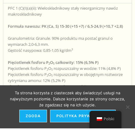
PFC 1 (C)(I)(a)(ii): Wieloskładnikowy stały nieorganiczny nawóz
makroskładnikowy
Formuła nawozu: PK (Ca, S) 15-30 (+15 +7) / 6,5-24,9 (+10,7 +2,8)
Granulometria: Granule. 90% produktu ma postać granul o
wymiarach 2,0-6,3 mm.
3
Gęstość nasypowa: 0,85-1,05 kg/dm
Pięciotlenek fosforu P
O
całkowity: 15% (6,5% P)
2
5
Pięciotlenek fosforu P
O
rozpuszczalny w wodzie: 11% (4,8% P)
2
5
Pięciotlenek fosforu P
O
rozpuszczalny w obojętnym roztworze
2
5
cytrynianu amonu: 12% (5,2% P)
Tlenek potasu K2O rozpuszczalny w wodzie: 30% (24,9% K)
Tlenek wapnia CaO całkowity: 15% (10,7% Ca)
Ta strona korzysta z ciasteczek aby świadczyć usługi na
Tlenek wapnia CaO rozpuszczalny w wodzie: 9% (6,4% Ca)
najwyższym poziomie. Dalsze korzystanie ze strony oznacza,
Trójtlenek siarki SO
rozpuszczalny w wodzie: 7% (2,8% S)
że zgadzasz się na ich użycie.
3
ZGODA
POLITYKA PRYWATNOŚCI
Składniki produktu:
Polski
CMC 1 – Chlorek potasu (CAS 7447-40-7)
CMC 1 – Superfosfat wzbogacony (CAS 65996-95-4)