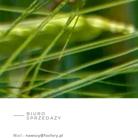
BIURO
SPRZEDAŻY
Mail :
nawozy@fosfory.pl