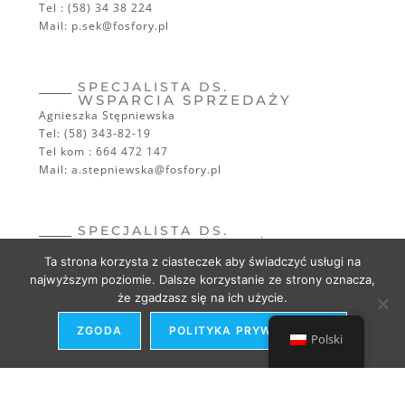
Tel : (58) 34 38 224
Mail: p.sek@fosfory.pl
SPECJALISTA DS.
WSPARCIA SPRZEDAŻY
Agnieszka Stępniewska
Tel: (58) 343-82-19
Tel kom : 664 472 147
Mail: a.stepniewska@fosfory.pl
SPECJALISTA DS.
WSPARCIA SPRZEDAŻY
Beata Sobucka
Ta strona korzysta z ciasteczek aby świadczyć usługi na
Tel: (58) 343 83 96
najwyższym poziomie. Dalsze korzystanie ze strony oznacza,
Tel kom :
669 600 358
że zgadzasz się na ich użycie.
Mail: b.sobucka@fosfory.pl
ZGODA
POLITYKA PRYWATNOŚCI
Polski
SPECJALISTA
DS. SPEDYCJI
Ewa Żywicka