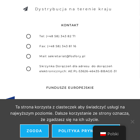
Dystrybucja na terenie kraju
KONTAKT
Tel: (+48 58) 343 82 71
Fax: (+48 58) 343 81 16
Mail: sekretariat@fosfory.pl
Skrzynka Doręczeń dla adresu do doręczeń
elektronicznych: AE:PL-53626-46435-BBAGE-31
FUNDUSZE EUROPEJSKIE
Ta strona korzysta z ciasteczek aby świadczyć usługi na
najwyższym poziomie. Dalsze korzystanie ze strony oznacza,
że zgadzasz się na ich użycie.
Projekt i realizacja -
Agencja Seo Partner
ZGODA
POLITYKA PRYWATNOŚCI
Polski