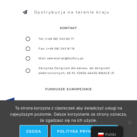
Dystrybucja na terenie kraju
KONTAKT
Tel: (+48 58) 343 82 71
Fax: (+48 58) 343 81 16
Mail: sekretariat@fosfory.pl
Skrzynka Doręczeń dla adresu do doręczeń
elektronicznych: AE:PL-53626-46435-BBAGE-31
FUNDUSZE EUROPEJSKIE
Ta strona korzysta z ciasteczek aby świadczyć usługi na
najwyższym poziomie. Dalsze korzystanie ze strony oznacza,
że zgadzasz się na ich użycie.
Projekt i realizacja -
Agencja Seo Partner
ZGODA
POLITYKA PRYWATNOŚCI
Polski