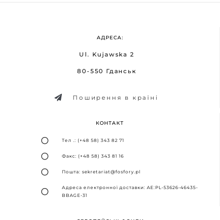
АДРЕСА:
Ul. Kujawska 2
80-550 Гданськ
Поширення в країні
КОНТАКТ
Тел .: (+48 58) 343 82 71
Факс: (+48 58) 343 81 16
Пошта: sekretariat@fosfory.pl
Адреса електронної доставки: AE:PL-53626-46435-
BBAGE-31