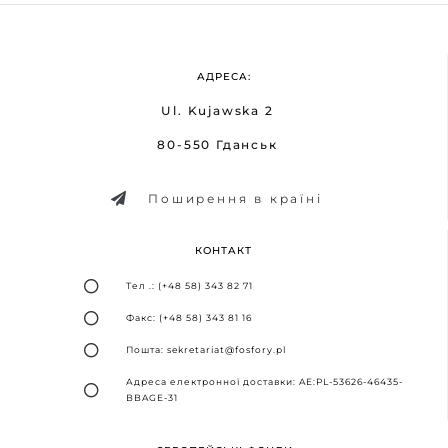
АДРЕСА:
Ul. Kujawska 2
80-550 Гданськ
Поширення в країні
КОНТАКТ
Тел .: (+48 58) 343 82 71
Факс: (+48 58) 343 81 16
Пошта: sekretariat@fosfory.pl
Адреса електронної доставки: AE:PL-53626-46435-
BBAGE-31