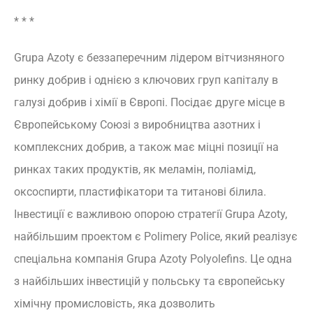
* * *
Grupa Azoty є беззаперечним лідером вітчизняного
ринку добрив і однією з ключових груп капіталу в
галузі добрив і хімії в Європі. Посідає друге місце в
Європейському Союзі з виробництва азотних і
комплексних добрив, а також має міцні позиції на
ринках таких продуктів, як меламін, поліамід,
оксоспирти, пластифікатори та титанові білила.
Інвестиції є важливою опорою стратегії Grupa Azoty,
найбільшим проектом є Polimery Police, який реалізує
спеціальна компанія Grupa Azoty Polyolefins. Це одна
з найбільших інвестицій у польську та європейську
хімічну промисловість, яка дозволить