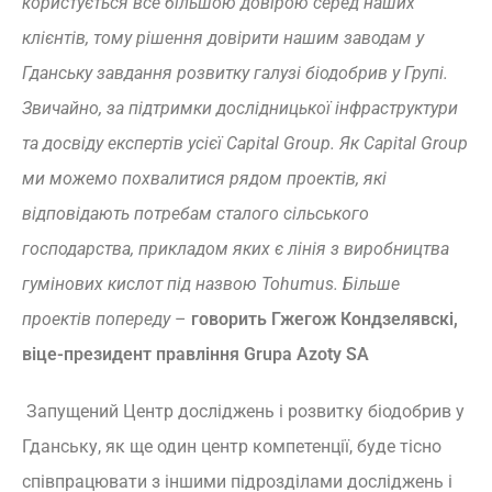
користується все більшою довірою серед наших
клієнтів, тому рішення довірити нашим заводам у
Гданську завдання розвитку галузі біодобрив у Групі.
Звичайно, за підтримки дослідницької інфраструктури
та досвіду експертів усієї Capital Group. Як Capital Group
ми можемо похвалитися рядом проектів, які
відповідають потребам сталого сільського
господарства, прикладом яких є лінія з виробництва
гумінових кислот під назвою Tohumus. Більше
проектів попереду
–
говорить Гжегож Кондзелявскі,
віце-президент правління Grupa Azoty SA
Запущений Центр досліджень і розвитку біодобрив у
Гданську, як ще один центр компетенції, буде тісно
співпрацювати з іншими підрозділами досліджень і