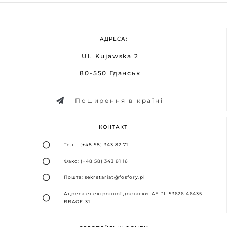
АДРЕСА:
Ul. Kujawska 2
80-550 Гданськ
Поширення в країні
КОНТАКТ
Тел .: (+48 58) 343 82 71
Факс: (+48 58) 343 81 16
Пошта: sekretariat@fosfory.pl
Адреса електронної доставки: AE:PL-53626-46435-
BBAGE-31