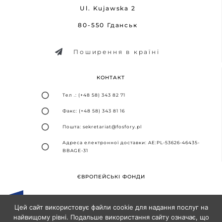
Ul. Kujawska 2
80-550 Гданськ
Поширення в країні
КОНТАКТ
Тел .: (+48 58) 343 82 71
Факс: (+48 58) 343 81 16
Пошта: sekretariat@fosfory.pl
Адреса електронної доставки: AE:PL-53626-46435-
BBAGE-31
ЄВРОПЕЙСЬКІ ФОНДИ
Цей сайт використовує файли cookie для надання послуг на
найвищому рівні. Подальше використання сайту означає, що