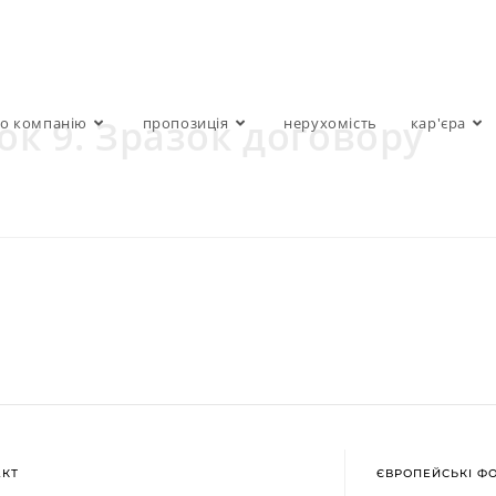
ок 9. Зразок договору
о компанію
пропозиція
нерухомість
кар'єра
АКТ
ЄВРОПЕЙСЬКІ Ф