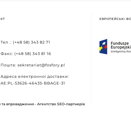
АКТ
ЄВРОПЕЙСЬКІ Ф
Тел .: (+48 58) 343 82 71
Факс: (+48 58) 343 81 16
Пошта: sekretariat@fosfory.pl
Адреса електронної доставки:
AE:PL-53626-46435-BBAGE-31
 та впровадження -
Агентство SEO-партнерів