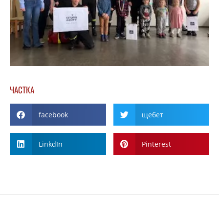
ЧАСТКА
facebook
щебет
LinkdIn
Pinterest