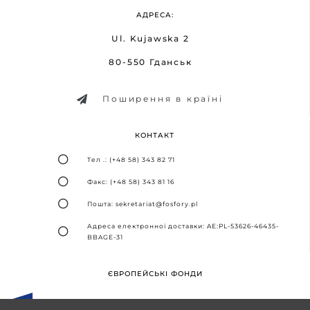
АДРЕСА:
Ul. Kujawska 2
80-550 Гданськ
Поширення в країні
КОНТАКТ
Тел .: (+48 58) 343 82 71
Факс: (+48 58) 343 81 16
Пошта: sekretariat@fosfory.pl
Адреса електронної доставки: AE:PL-53626-46435-
BBAGE-31
ЄВРОПЕЙСЬКІ ФОНДИ