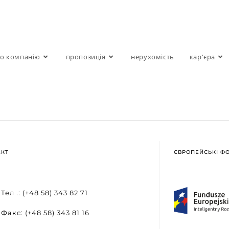
о компанію
пропозиція
нерухомість
кар'єра
АКТ
ЄВРОПЕЙСЬКІ Ф
Тел .: (+48 58) 343 82 71
Факс: (+48 58) 343 81 16