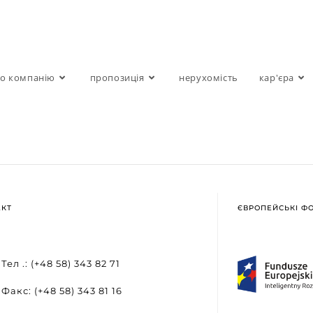
о компанію
пропозиція
нерухомість
кар'єра
АКТ
ЄВРОПЕЙСЬКІ Ф
Тел .: (+48 58) 343 82 71
Факс: (+48 58) 343 81 16