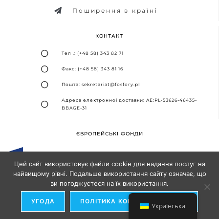
Поширення в країні
КОНТАКТ
Тел .: (+48 58) 343 82 71
Факс: (+48 58) 343 81 16
Пошта: sekretariat@fosfory.pl
Адреса електронної доставки: AE:PL-53626-46435-
BBAGE-31
ЄВРОПЕЙСЬКІ ФОНДИ
Цей сайт використовує файли cookie для надання послуг на
найвищому рівні. Подальше використання сайту означає, що
ви погоджуєтеся на їх використання.
Дизайн та впровадження -
Агентство SEO-партнерів
УГОДА
ПОЛІТИКА КОНФІДЕНЦІЙНОСТІ
Українська