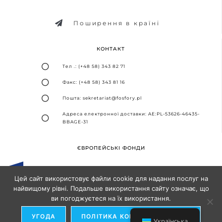
Поширення в країні
КОНТАКТ
Тел .: (+48 58) 343 82 71
Факс: (+48 58) 343 81 16
Пошта: sekretariat@fosfory.pl
Адреса електронної доставки: AE:PL-53626-46435-
BBAGE-31
ЄВРОПЕЙСЬКІ ФОНДИ
Цей сайт використовує файли cookie для надання послуг на
найвищому рівні. Подальше використання сайту означає, що
ви погоджуєтеся на їх використання.
Дизайн та впровадження -
Агентство SEO-партнерів
УГОДА
ПОЛІТИКА КОНФІДЕНЦІЙНОСТІ
Українська