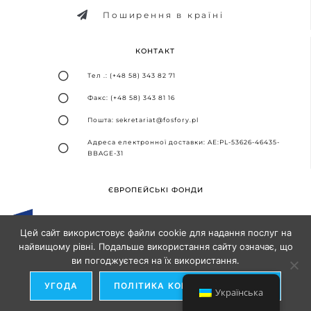
Поширення в країні
КОНТАКТ
Тел .: (+48 58) 343 82 71
Факс: (+48 58) 343 81 16
Пошта: sekretariat@fosfory.pl
Адреса електронної доставки: AE:PL-53626-46435-
BBAGE-31
ЄВРОПЕЙСЬКІ ФОНДИ
Цей сайт використовує файли cookie для надання послуг на
найвищому рівні. Подальше використання сайту означає, що
ви погоджуєтеся на їх використання.
Дизайн та впровадження -
Агентство SEO-партнерів
УГОДА
ПОЛІТИКА КОНФІДЕНЦІЙНОСТІ
Українська