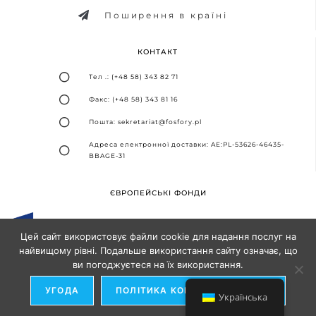
Поширення в країні
КОНТАКТ
Тел .: (+48 58) 343 82 71
Факс: (+48 58) 343 81 16
Пошта: sekretariat@fosfory.pl
Адреса електронної доставки: AE:PL-53626-46435-
BBAGE-31
ЄВРОПЕЙСЬКІ ФОНДИ
Цей сайт використовує файли cookie для надання послуг на
найвищому рівні. Подальше використання сайту означає, що
ви погоджуєтеся на їх використання.
Дизайн та впровадження -
Агентство SEO-партнерів
УГОДА
ПОЛІТИКА КОНФІДЕНЦІЙНОСТІ
Українська