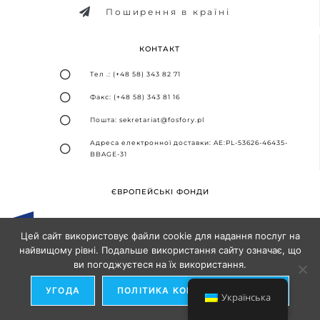
Поширення в країні
КОНТАКТ
Тел .: (+48 58) 343 82 71
Факс: (+48 58) 343 81 16
Пошта: sekretariat@fosfory.pl
Адреса електронної доставки: AE:PL-53626-46435-
BBAGE-31
ЄВРОПЕЙСЬКІ ФОНДИ
Цей сайт використовує файли cookie для надання послуг на
найвищому рівні. Подальше використання сайту означає, що
ви погоджуєтеся на їх використання.
Дизайн та впровадження -
Агентство SEO-партнерів
УГОДА
ПОЛІТИКА КОНФІДЕНЦІЙНОСТІ
Українська