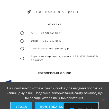
Поширення в країні
КОНТАКТ
Тел .: (+48 58) 343 82 71
Факс: (+48 58) 343 81 16
Пошта: sekretariat@fosfory.pl
Адреса електронної доставки: AE:PL-53626-46435-
BBAGE-31
ЄВРОПЕЙСЬКІ ФОНДИ
Цей сайт використовує файли cookie для надання послуг на
найвищому рівні. Подальше використання сайту означає, що
ви погоджуєтеся на їх використання.
Дизайн та впровадження -
Агентство SEO-партнерів
УГОДА
ПОЛІТИКА КОНФІДЕНЦІЙНОСТІ