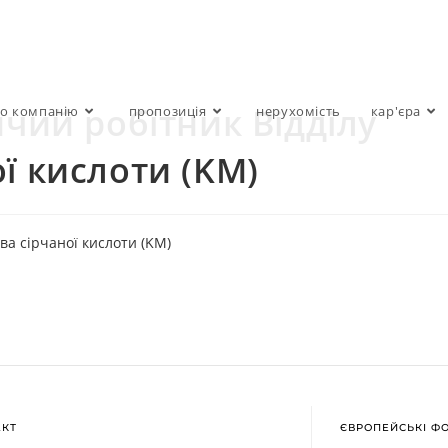
ичий робітник Відділу
о компанію
пропозиція
нерухомість
кар'єра
ї кислоти (KM)
ва сірчаної кислоти (KM)
АКТ
ЄВРОПЕЙСЬКІ Ф