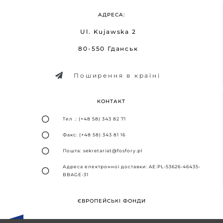
АДРЕСА:
Ul. Kujawska 2
80-550 Гданськ
Поширення в країні
КОНТАКТ
Тел .: (+48 58) 343 82 71
Факс: (+48 58) 343 81 16
Пошта: sekretariat@fosfory.pl
Адреса електронної доставки: AE:PL-53626-46435-
BBAGE-31
ЄВРОПЕЙСЬКІ ФОНДИ