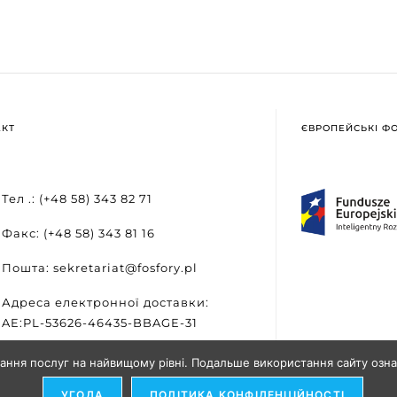
АКТ
ЄВРОПЕЙСЬКІ Ф
Тел .: (+48 58) 343 82 71
Факс: (+48 58) 343 81 16
Пошта: sekretariat@fosfory.pl
Адреса електронної доставки:
AE:PL-53626-46435-BBAGE-31
ання послуг на найвищому рівні. Подальше використання сайту озна
 та впровадження -
Агентство SEO-партнерів
УГОДА
ПОЛІТИКА КОНФІДЕНЦІЙНОСТІ