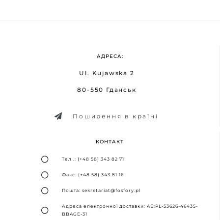
АДРЕСА:
Ul. Kujawska 2
80-550 Гданськ
Поширення в країні
КОНТАКТ
Тел .: (+48 58) 343 82 71
Факс: (+48 58) 343 81 16
Пошта: sekretariat@fosfory.pl
Адреса електронної доставки: AE:PL-53626-46435-
BBAGE-31