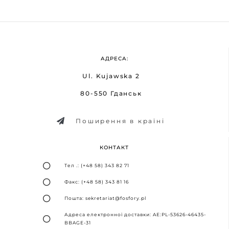
АДРЕСА:
Ul. Kujawska 2
80-550 Гданськ
Поширення в країні
КОНТАКТ
Тел .: (+48 58) 343 82 71
Факс: (+48 58) 343 81 16
Пошта: sekretariat@fosfory.pl
Адреса електронної доставки: AE:PL-53626-46435-
BBAGE-31