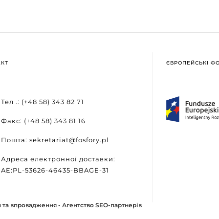
АКТ
ЄВРОПЕЙСЬКІ Ф
Тел .: (+48 58) 343 82 71
Факс: (+48 58) 343 81 16
Пошта: sekretariat@fosfory.pl
Адреса електронної доставки:
AE:PL-53626-46435-BBAGE-31
 та впровадження -
Агентство SEO-партнерів