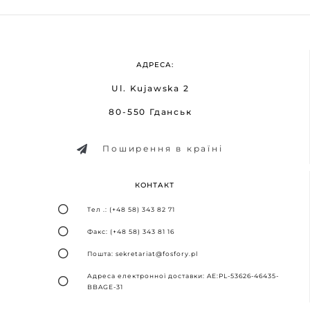
АДРЕСА:
Ul. Kujawska 2
80-550 Гданськ
Поширення в країні
КОНТАКТ
Тел .: (+48 58) 343 82 71
Факс: (+48 58) 343 81 16
Пошта: sekretariat@fosfory.pl
Адреса електронної доставки: AE:PL-53626-46435-
BBAGE-31