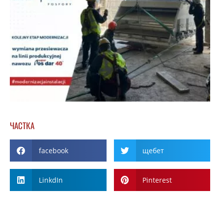
ЧАСТКА
facebook
щебет
LinkdIn
Pinterest