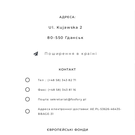
АДРЕСА:
Ul. Kujawska 2
80-550 Гданськ
Поширення в країні
КОНТАКТ
Тел .: (+48 58) 343 82 71
Факс: (+48 58) 343 81 16
Пошта: sekretariat@fosfory.pl
Адреса електронної доставки: AE:PL-53626-46435-
BBAGE-31
ЄВРОПЕЙСЬКІ ФОНДИ