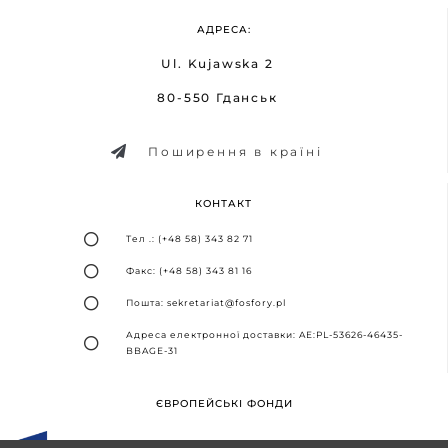
АДРЕСА:
Ul. Kujawska 2
80-550 Гданськ
Поширення в країні
КОНТАКТ
Тел .: (+48 58) 343 82 71
Факс: (+48 58) 343 81 16
Пошта: sekretariat@fosfory.pl
Адреса електронної доставки: AE:PL-53626-46435-
BBAGE-31
ЄВРОПЕЙСЬКІ ФОНДИ